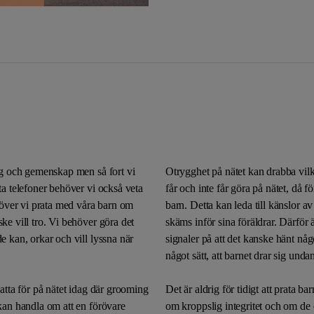
Lära med hästar
ing och gemenskap men så fort vi
Otrygghet på nätet kan drabba vil
ta telefoner behöver vi också veta
får och inte får göra på nätet, då 
ehöver vi prata med våra barn om
barn. Detta kan leda till känslor 
ke vill tro. Vi behöver göra det
skäms inför sina föräldrar. Därför 
e kan, orkar och vill lyssna när
signaler på att det kanske hänt nå
något sätt, att barnet drar sig undan
satta för på nätet idag där grooming
Det är aldrig för tidigt att prata 
 kan handla om att en förövare
om kroppslig integritet och om de 