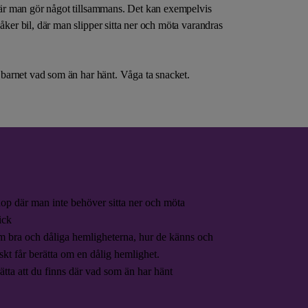
 när man gör något tillsammans. Det kan exempelvis
åker bil, där man slipper sitta ner och möta varandras
r barnet vad som än har hänt. Våga ta snacket.
op där man inte behöver sitta ner och möta
ick
m bra och dåliga hemligheterna, hur de känns och
iskt får berätta om en dålig hemlighet.
ätta att du finns där vad som än har hänt