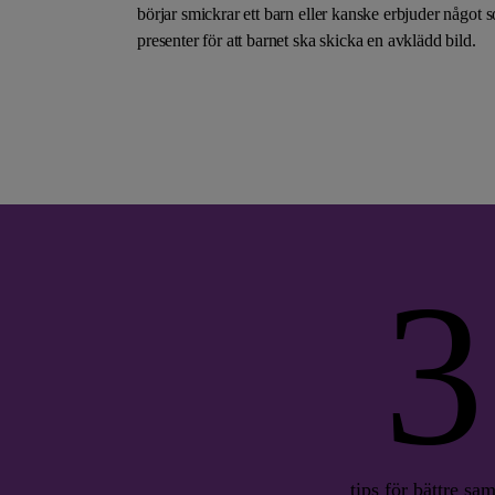
börjar smickrar ett barn eller kanske erbjuder något s
presenter för att barnet ska skicka en avklädd bild.
3
tips för bättre sam