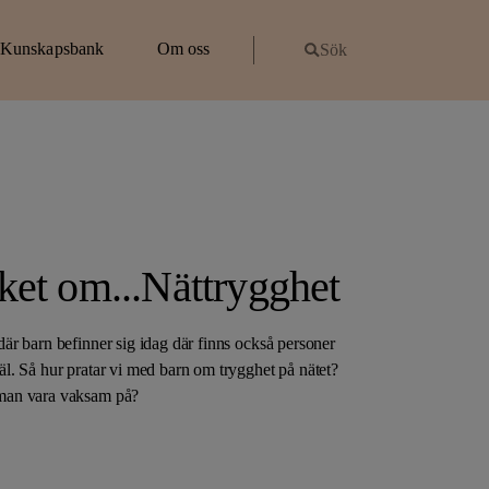
Kunskapsbank
Om oss
Sök
Sök
Om kunskapsbanken
Om Idéer för livet
Effektmätning
Nyheter
rottshögskolan – GIH
Om Effektmätning
Utbildningar
Fonden Skandia Idéer för Livet
Beräkningsverktyg
Böcker och guider
Våra principer
et
Mätinstrument effekter relaterade till psykisk hälsa
Rapporter
Särskild insats Trygghet
ket om...Nättrygghet
t
Välmåendemodellen
Samtalsstöd för föräldrar
 där barn befinner sig idag där finns också personer
väl. Så hur pratar vi med barn om trygghet på nätet?
 man vara vaksam på?