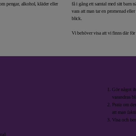
om pengar, alkohol, kläder eller
få i gång ett samtal med sitt barn
vara att man tar en promenad eller 
blick.
Vi behöver visa att vi finns där fö
Gör något ih
varandras bl
Prata om de
att man fakt
Visa och ber
tal