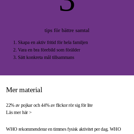
tips för bättre samtal
Skapa en aktiv fritid för hela familjen
Vara en bra förebild som förälder
Sätt konkreta mål tillsammans
Mer material
22% av pojkar och 44% av flickor rör sig för lite
Läs mer här >
WHO rekommenderar en timmes fysisk aktivitet per dag. WHO