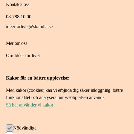
Kontakta oss
08-788 10 00
ideerforlivet@skandia.se
Mer om oss
Om Idéer för livet
Spara i fonden
Kakor för en bättre upplevelse:
Ansök om stöd
Med kakor (cookies) kan vi erbjuda dig säker inloggning, bättre
Ansök här
funktionalitet och analysera hur webbplatsen används
Projekt vi stöttat
Så här använder vi kakor
Följ oss
Nödvändiga