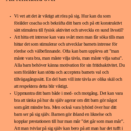
Vi vet att det är viktigt att röra på sig. Hur kan du som
förälder coacha och bekräfta ditt barn och på ett konstruktivt
sätt stimulera till fysisk aktivitet och utveckla en sund livsstil?
Att hitta ett intresse kan vara svårt men man får söka tills man
hittar det som stimulerar och utvecklar barnets intresse för
rörelse och välbefinnande. Ofta kan barn uppleva att ”man
måste vara bra, man måste vilja tävla, man måste vilja satsa”.
Alla barn behöver känna motivation för sin fritidsaktivitet. Du
som förälder kan stötta och acceptera barnets val och
tillvägagångssätt. En del barn vill inte tävla av olika skäl och
att respektera detta blir viktigt.
Uppmuntra ditt barn både i med- och motgång. Det kan vara
bra att tänka på hur du själv agerar om ditt barn gör något
som gått mindre bra. Men också vara lyhörd över hur ditt
barn ser på sig själv. Barnen gör ibland en liknelse och
kopplar prestationen till hur man mår ”det går som man mår”.
Att man tvivlar på sig själv kan bero på att man har det tufft i