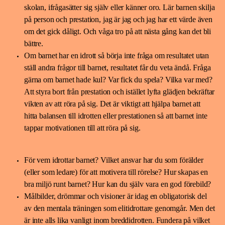
skolan, ifrågasätter sig själv eller känner oro. Lär barnen skilja
på person och prestation, jag är jag och jag har ett värde även
om det gick dåligt. Och våga tro på att nästa gång kan det bli
bättre.
Om barnet har en idrott så börja inte fråga om resultatet utan
ställ andra frågor till barnet, resultatet får du veta ändå. Fråga
gärna om barnet hade kul? Var fick du spela? Vilka var med?
Att styra bort från prestation och istället lyfta glädjen bekräftar
vikten av att röra på sig. Det är viktigt att hjälpa barnet att
hitta balansen till idrotten eller prestationen så att barnet inte
tappar motivationen till att röra på sig.
För vem idrottar barnet? Vilket ansvar har du som förälder
(eller som ledare) för att motivera till rörelse? Hur skapas en
bra miljö runt barnet? Hur kan du själv vara en god förebild?
Målbilder, drömmar och visioner är idag en obligatorisk del
av den mentala träningen som elitidrottare genomgår. Men det
är inte alls lika vanligt inom breddidrotten. Fundera på vilket