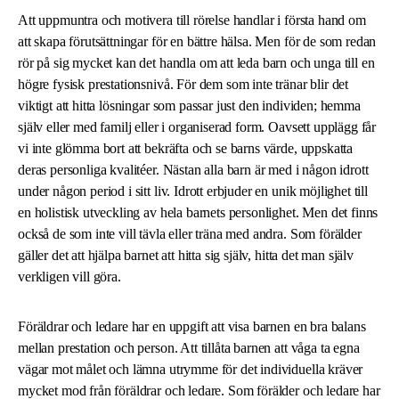
Att uppmuntra och motivera till rörelse handlar i första hand om
att skapa förutsättningar för en bättre hälsa. Men för de som redan
rör på sig mycket kan det handla om att leda barn och unga till en
högre fysisk prestationsnivå. För dem som inte tränar blir det
viktigt att hitta lösningar som passar just den individen; hemma
själv eller med familj eller i organiserad form. Oavsett upplägg får
vi inte glömma bort att bekräfta och se barns värde, uppskatta
deras personliga kvalitéer. Nästan alla barn är med i någon idrott
under någon period i sitt liv. Idrott erbjuder en unik möjlighet till
en holistisk utveckling av hela barnets personlighet. Men det finns
också de som inte vill tävla eller träna med andra. Som förälder
gäller det att hjälpa barnet att hitta sig själv, hitta det man själv
verkligen vill göra.
Föräldrar och ledare har en uppgift att visa barnen en bra balans
mellan prestation och person. Att tillåta barnen att våga ta egna
vägar mot målet och lämna utrymme för det individuella kräver
mycket mod från föräldrar och ledare. Som förälder och ledare har