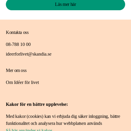
Läs mer här
Kontakta oss
08-788 10 00
ideerforlivet@skandia.se
Mer om oss
Om Idéer för livet
Spara i fonden
Kakor för en bättre upplevelse:
Ansök om stöd
Med kakor (cookies) kan vi erbjuda dig säker inloggning, bättre
Ansök här
funktionalitet och analysera hur webbplatsen används
Projekt vi stöttat
Så här använder vi kakor