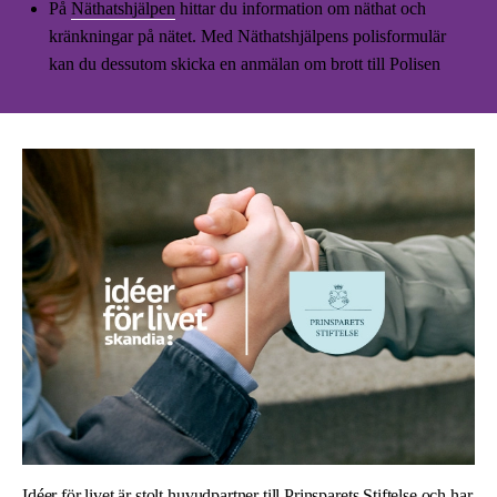
På
Näthatshjälpen
hittar du information om näthat och
kränkningar på nätet. Med Näthatshjälpens polisformulär
kan du dessutom skicka en anmälan om brott till Polisen
Idéer för livet är stolt huvudpartner till Prinsparets Stiftelse och har