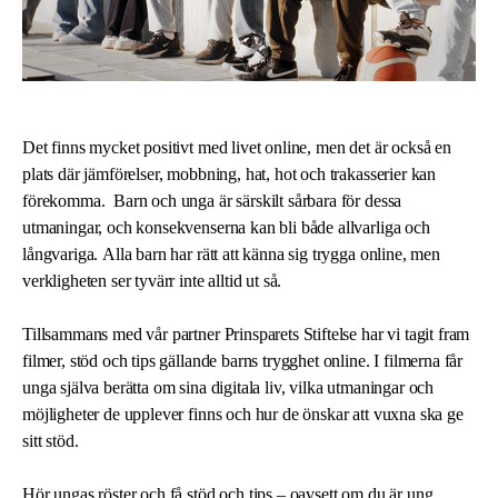
Det finns mycket positivt med livet online, men det är också en
plats där jämförelser, mobbning, hat, hot och trakasserier kan
förekomma
.
Barn och unga är särskilt sårbara för dessa
utmaningar, och konsekvenserna kan bli både allvarliga och
långvariga. Alla barn har rätt att känna sig trygga online, men
verkligheten ser tyvärr inte alltid ut så.
Tillsammans med vår partner Prinsparets Stiftelse har vi tagit fram
filmer, stöd och tips gällande barns trygghet online. I filmerna får
unga själva berätta om sina digitala liv, vilka utmaningar och
möjligheter de upplever finns och hur de önskar att vuxna ska ge
sitt stöd.
Hör ungas röster och få stöd och tips – oavsett om du är ung,