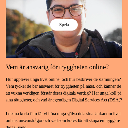
Spela
Vem är ansvarig för tryggheten online?
Hur upplever unga livet online, och hur beskriver de stämningen?
Vem tycker de bär ansvaret för tryggheten på nätet, och känner de
att vuxna verkligen förstår deras digitala vardag? Har unga koll på
sina rättigheter, och vad är egentligen Digital Services Act (DSA)?
I denna korta film får vi höra unga själva dela sina tankar om livet
online, ansvarsfrågor och vad som krävs för att skapa en tryggare
digital värld.