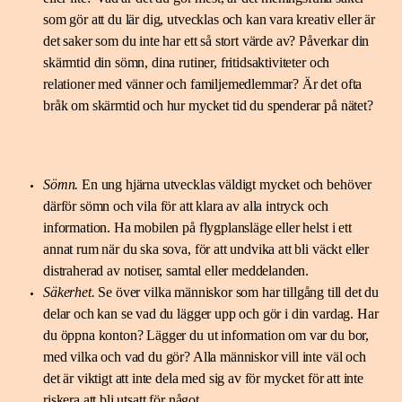
som gör att du lär dig, utvecklas och kan vara kreativ eller är
det saker som du inte har ett så stort värde av? Påverkar din
skärmtid din sömn, dina rutiner, fritidsaktiviteter och
relationer med vänner och familjemedlemmar? Är det ofta
bråk om skärmtid och hur mycket tid du spenderar på nätet?
Sömn.
En ung hjärna utvecklas väldigt mycket och behöver
därför sömn och vila för att klara av alla intryck och
information. Ha mobilen på flygplansläge eller helst i ett
annat rum när du ska sova, för att undvika att bli väckt eller
distraherad av notiser, samtal eller meddelanden.
Säkerhet
.
Se över vilka människor som har tillgång till det du
delar och kan se vad du lägger upp och gör i din vardag. Har
du öppna konton? Lägger du ut information om var du bor,
med vilka och vad du gör? Alla människor vill inte väl och
det är viktigt att inte dela med sig av för mycket för att inte
riskera att bli utsatt för något.