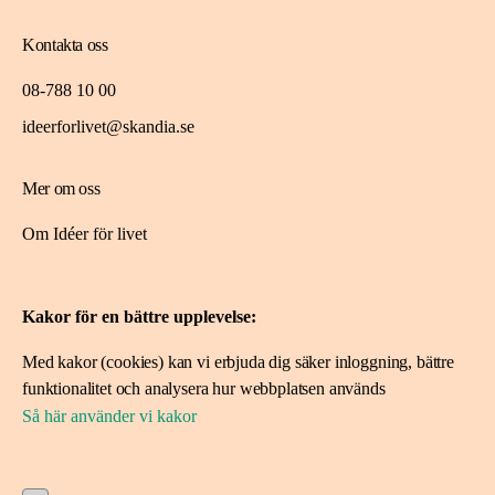
Kontakta oss
08-788 10 00
ideerforlivet@skandia.se
Mer om oss
Om Idéer för livet
Spara i fonden
Kakor för en bättre upplevelse:
Ansök om stöd
Med kakor (cookies) kan vi erbjuda dig säker inloggning, bättre
Ansök här
funktionalitet och analysera hur webbplatsen används
Projekt vi stöttat
Så här använder vi kakor
Följ oss