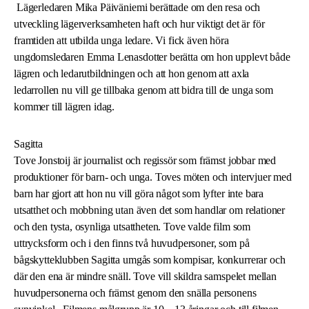
Lägerledaren Mika Päiväniemi berättade om den resa och
utveckling lägerverksamheten haft och hur viktigt det är för
framtiden att utbilda unga ledare. Vi fick även höra
ungdomsledaren Emma Lenasdotter berätta om hon upplevt både
lägren och ledarutbildningen och att hon genom att axla
ledarrollen nu vill ge tillbaka genom att bidra till de unga som
kommer till lägren idag.
Sagitta
Tove Jonstoij är journalist och regissör som främst jobbar med
produktioner för barn- och unga. Toves möten och intervjuer med
barn har gjort att hon nu vill göra något som lyfter inte bara
utsatthet och mobbning utan även det som handlar om relationer
och den tysta, osynliga utsattheten. Tove valde film som
uttrycksform och i den finns två huvudpersoner, som på
bågskytteklubben Sagitta umgås som kompisar, konkurrerar och
där den ena är mindre snäll. Tove vill skildra samspelet mellan
huvudpersonerna och främst genom den snälla personens