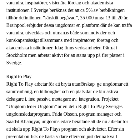
varandra, inspiratörer, visionära företag och akademiska
institutioner. I Sverige beräknas det att ca 5% av befolkningen
tillhör definitionen ”särskilt begåvad”, 35 000 unga 13 till 20 år.
Brainpool erbjuder dessa ungdomar en plattform där de kan träffa
varandra, utvecklas och utmanas både som individer och
kunskapsmässigt tillsammans med inspiratörer, företag och
akademiska institutioner. Idag finns verksamheten främst i
Stockholm men arbetar aktivt för att starta upp på fler platser i
Sverige.
Right to Play
Right To Play arbetar för att bryta utanförskap, ge ungdomar ett
sammanhang, en tillhörighet och en plats där de blir aktiva
deltagare i, inte passiva mottagare av, integration. Projektet
“Ungdom leder Ungdom” är en del i Right To Play Sveriges
ungdomsledarprogram. Frida Olsson, program manager och
Saadat Khaliqyar, ungdomsledare berättade att de nu arbetar för
att skala upp Right To Plays program och aktiviteter. Efter sin
presentation fick de hasta vidare eftersom just denna kväll