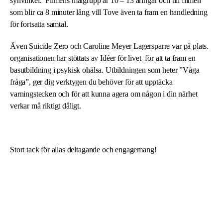
synvinkel. Filmens målgrupp är 10 – 13 åringar och till filmen
som blir ca 8 minuter lång vill Tove även ta fram en handledning
för fortsatta samtal.
Även
Suicide Zero
och Caroline Meyer Lagersparre var på plats.
organisationen har stöttats av Idéer för livet för att ta fram en
basutbildning i psykisk ohälsa. Utbildningen som heter ”Våga
fråga”, ger dig verktygen du behöver för att upptäcka
varningstecken och för att kunna agera om någon i din närhet
verkar må riktigt dåligt.
Stort tack för allas deltagande och engagemang!