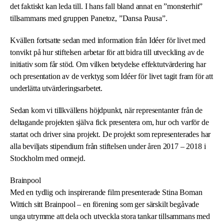
det faktiskt kan leda till. I hans fall bland annat en ”monsterhit”
tillsammans med gruppen Panetoz, ”Dansa Pausa”.
Kvällen fortsatte sedan med information från Idéer för livet med
tonvikt på hur stiftelsen arbetar för att bidra till utveckling av de
initiativ som får stöd. Om vilken betydelse effektutvärdering har
och presentation av de verktyg som Idéer för livet tagit fram för att
underlätta utvärderingsarbetet.
Sedan kom vi tillkvällens höjdpunkt, när representanter från de
deltagande projekten själva fick presentera om, hur och varför de
startat och driver sina projekt. De projekt som representerades har
alla beviljats stipendium från stiftelsen under åren 2017 – 2018 i
Stockholm med omnejd.
Brainpool
Med en tydlig och inspirerande film presenterade Stina Boman
Wittich sitt Brainpool – en förening som ger särskilt begåvade
unga utrymme att dela och utveckla stora tankar tillsammans med