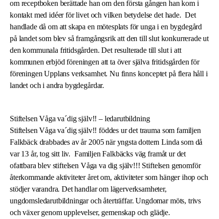
om receptboken berättade han om den första gången han kom i
kontakt med idéer för livet och vilken betydelse det hade. Det
handlade då om att skapa en mötesplats för unga i en bygdegård
på landet som blev så framgångsrik att den till slut konkurrerade ut
den kommunala fritidsgården. Det resulterade till slut i att
kommunen erbjöd föreningen att ta över själva fritidsgården för
föreningen Upplans verksamhet. Nu finns konceptet på flera håll i
landet och i andra bygdegårdar.
Stiftelsen V
å
ga va
´
dig sj
ä
lv!!
– ledarutbildning
Stiftelsen Våga va´dig själv!! föddes ur det trauma som familjen
Falkbäck drabbades av år 2005 när yngsta dottern Linda som då
var 13 år, tog sitt liv. Familjen Falkbäcks väg framåt ur det
ofattbara blev stiftelsen Våga va dig själv!!! Stiftelsen genomför
återkommande aktiviteter året om, aktiviteter som hänger ihop och
stödjer varandra. Det handlar om lägerverksamheter,
ungdomsledarutbildningar och återträffar. Ungdomar möts, trivs
och växer genom upplevelser, gemenskap och glädje.