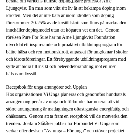
berätta om världens främste dopingjägare professor Arne
Ljungqvist. En man som vikt sitt liv åt att bekämpa doping inom
idrotten. Men det är inte bara är inom idrotten som doping
förekommer. 20-25% av de kosttillskott som finns på marknaden
innehåller dopingmedel utan att köparen vet om det. Genom
rörelsen Pure For Sure har nu Arne Ljungkvist Foundation
utvecklat ett inspirerande och proaktivt utbildningsprogram för
bättre hälsa och ren motionsidrott, anpassat för ungdomar i skolor
och idrottsföreningar. Ett förebyggande utbildningsprogram med
syfte att bidra till insikt och beteendeförändring mot en mer
hälsosam livsstil.
Receptbok för unga arrangörer och Upplan
Hos organisationen Vi Unga planeras och genomförs hundratals
arrangemang per år av unga och förbundet har noterat att vid
större arrangemang är matlagningen oftast ganska energifattig och
ohälsosam. Genom att ta fram en receptbok vill de motverka den
trenden. Joakim Stålåker jobbar för Förbundet Vi Unga som
verkar efter devisen ”Av unga – För unga” och utöver projektet