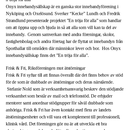
Onyx innebandysällskap är en ganska stor innebandyförening i
Nyköping och Oxelösund. Sverker “Kecke” Lundh och Fredrik
Strandlund presenterade projektet ”En tröja för alla” som handlar
om att öppna upp och bjuda in så att alla som vill kan ta del av
innebandy. Genom samverkan med andra föreningar, skolor,
fastighetsbolag och andra företag har de flyttat ut innebandyn från
Sporthallar till områden där människor lever och bor. Hos Onyx
innebandysällskap finns det ”En tröja för alla”.
Frisk & Fri, Riksföreningen mot ätstörningar
Frisk & Fri syftar till att finnas överallt där det finns behov av stöd
för de som är drabbade av ätstörningar och deras närstående.
Stefanie Nold som är verksamhetsansvarig beskrev den stödjande
verksamhet som består av mail och telefonstöd. De erbjuder
mentorer samt anordnar stödgrupper för såväl drabbade som
anhöriga. Frisk & Fri har även kontakt med flera av landets
ätstörningsenheter och vill vara ett komplement till professionell,
klinisk vård. Det föreningen gör nu är att utveckla ett bra