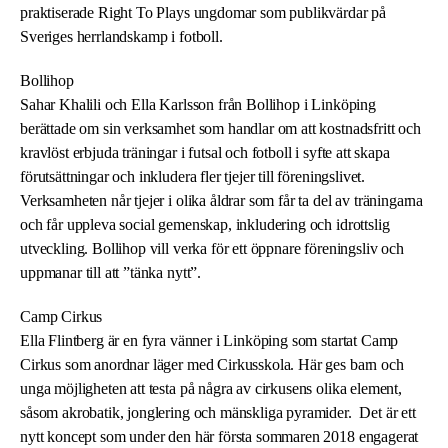
praktiserade Right To Plays ungdomar som publikvärdar på
Sveriges herrlandskamp i fotboll.
Bollihop
Sahar Khalili och Ella Karlsson från Bollihop i Linköping
berättade om sin verksamhet som handlar om att kostnadsfritt och
kravlöst erbjuda träningar i futsal och fotboll i syfte att skapa
förutsättningar och inkludera fler tjejer till föreningslivet.
Verksamheten når tjejer i olika åldrar som får ta del av träningarna
och får uppleva social gemenskap, inkludering och idrottslig
utveckling. Bollihop vill verka för ett öppnare föreningsliv och
uppmanar till att ”tänka nytt”.
Camp Cirkus
Ella Flintberg är en fyra vänner i Linköping som startat Camp
Cirkus som anordnar läger med Cirkusskola. Här ges barn och
unga möjligheten att testa på några av cirkusens olika element,
såsom akrobatik, jonglering och mänskliga pyramider. Det är ett
nytt koncept som under den här första sommaren 2018 engagerat