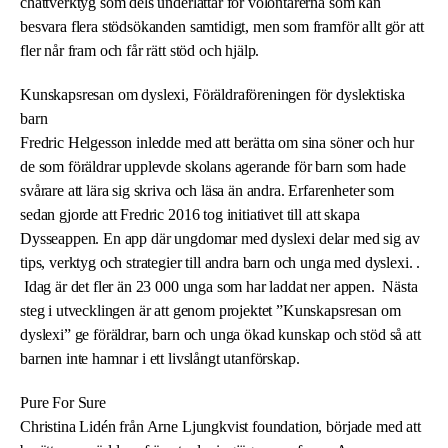
chattverktyg som dels underlättar för volontärerna som kan
besvara flera stödsökanden samtidigt, men som framför allt gör att
fler når fram och får rätt stöd och hjälp.
Kunskapsresan om dyslexi, Föräldraföreningen för dyslektiska
barn
Fredric Helgesson inledde med att berätta om sina söner och hur
de som föräldrar upplevde skolans agerande för barn som hade
svårare att lära sig skriva och läsa än andra. Erfarenheter som
sedan gjorde att Fredric 2016 tog initiativet till att skapa
Dysseappen. En app där ungdomar med dyslexi delar med sig av
tips, verktyg och strategier till andra barn och unga med dyslexi. .
Idag är det fler än 23 000 unga som har laddat ner appen. Nästa
steg i utvecklingen är att genom projektet ”Kunskapsresan om
dyslexi” ge föräldrar, barn och unga ökad kunskap och stöd så att
barnen inte hamnar i ett livslångt utanförskap.
Pure For Sure
Christina Lidén från Arne Ljungkvist foundation, började med att