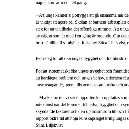
någon som är med i ett gäng.
– Att unga känner sig otrygga att gå ensamma när det 
är viktigt att agera på. Skolan är barnens arbetsplat
steg för att ta tillbaka det offentliga rummet. Att un
av någon som är med i ett gäng är oroande. Om denna s
brist på tillit till samhället, fortsätter Stina Liljekvist,
Fem steg för att öka ungas trygghet och framtidstro
För att systematiskt öka ungas trygghet och framtidst
att kartlägga problem och ungas behov, prioritera rätt
ansvarstagande, agera tillsammans samt mäta och utvä
– Mycket av det vi ser i rapporten kan uppfattas som
inte minst när det kommer till hälsa, trygghet och syne
skyddande faktorer och den optimism som till och frå
rapport bidra till att höja kunskapsläget kring ungas s
Stina Liljekvist.