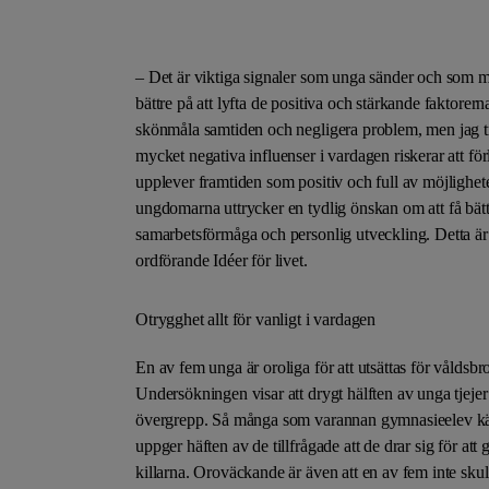
– Det är viktiga signaler som unga sänder och som måst
bättre på att lyfta de positiva och stärkande faktorern
skönmåla samtiden och negligera problem, men jag tror 
mycket negativa influenser i vardagen riskerar att för
upplever framtiden som positiv och full av möjlighete
ungdomarna uttrycker en tydlig önskan om att få bättr
samarbetsförmåga och personlig utveckling. Detta är 
ordförande Idéer för livet.
Otrygghet allt för vanligt i vardagen
En av fem unga är oroliga för att utsättas för våldsbro
Undersökningen visar att drygt hälften av unga tjejer 
övergrepp. Så många som varannan gymnasieelev känn
uppger häften av de tillfrågade att de drar sig för at
killarna. Oroväckande är även att en av fem inte skul