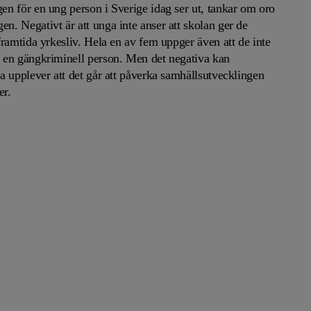
en för en ung person i Sverige idag ser ut, tankar om oro
Lära med hästar
n. Negativt är att unga inte anser att skolan ger de
framtida yrkesliv. Hela en av fem uppger även att de inte
v en gängkriminell person. Men det negativa kan
ga upplever att det går att påverka samhällsutvecklingen
er.