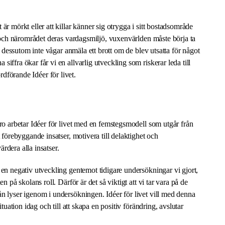
är mörkt eller att killar känner sig otrygga i sitt bostadsområde
s och närområdet deras vardagsmiljö, vuxenvärlden måste börja ta
ga dessutom inte vågar anmäla ett brott om de blev utsatta för något
iffra ökar får vi en allvarlig utveckling som riskerar leda till
 ordförande Idéer för livet.
ro arbetar Idéer för livet med en femstegsmodell som utgår från
 förebyggande insatser, motivera till delaktighet och
rdera alla insatser.
 en negativ utveckling gentemot tidigare undersökningar vi gjort,
n på skolans roll. Därför är det så viktigt att vi tar vara på de
n lyser igenom i undersökningen. Idéer för livet vill med denna
ituation idag och till att skapa en positiv förändring, avslutar