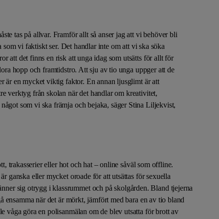
e tas på allvar. Framför allt så anser jag att vi behöver bli
a som vi faktiskt ser. Det handlar inte om att vi ska söka
att det finns en risk att unga idag som utsätts för allt för
lora hopp och framtidstro. Att sju av tio unga uppger att de
r är en mycket viktig faktor. En annan ljusglimt är att
e verktyg från skolan när det handlar om kreativitet,
något som vi ska främja och bejaka, säger Stina Liljekvist,
tt, trakasserier eller hot och hat – online såväl som offline.
är ganska eller mycket oroade för att utsättas för sexuella
er sig otrygg i klassrummet och på skolgården. Bland tjejerna
t gå ensamma när det är mörkt, jämfört med bara en av tio bland
le våga göra en polisanmälan om de blev utsatta för brott av