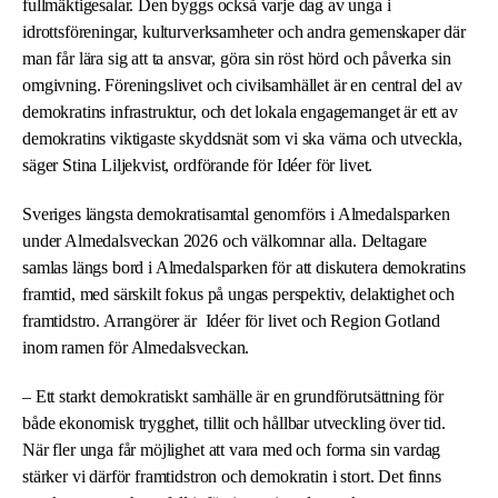
fullmäktigesalar. Den byggs också varje dag av unga i
idrottsföreningar, kulturverksamheter och andra gemenskaper där
man får lära sig att ta ansvar, göra sin röst hörd och påverka sin
omgivning. Föreningslivet och civilsamhället är en central del av
demokratins infrastruktur, och det lokala engagemanget är ett av
demokratins viktigaste skyddsnät som vi ska värna och utveckla,
säger Stina Liljekvist, ordförande för Idéer för livet.
Sveriges längsta demokratisamtal genomförs i Almedalsparken
under Almedalsveckan 2026 och välkomnar alla. Deltagare
samlas längs bord i Almedalsparken för att diskutera demokratins
framtid, med särskilt fokus på ungas perspektiv, delaktighet och
framtidstro. Arrangörer är Idéer för livet och Region Gotland
inom ramen för Almedalsveckan.
– Ett starkt demokratiskt samhälle är en grundförutsättning för
både ekonomisk trygghet, tillit och hållbar utveckling över tid.
När fler unga får möjlighet att vara med och forma sin vardag
stärker vi därför framtidstron och demokratin i stort. Det finns