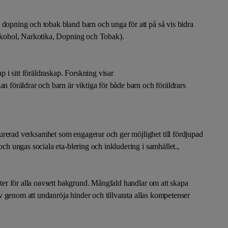
Lära med hästar
 dopning och tobak bland barn och unga för att på så vis bidra
(Alkohol, Narkotika, Dopning och Tobak).
ap i sitt föräldraskap. Forskning visar
an föräldrar och barn är viktiga för både barn och föräldrars
urerad verksamhet som engagerar och ger möjlighet till fördjupad
och ungas sociala eta-blering och inkludering i samhället.,
heter för alla oavsett bakgrund. Mångfald handlar om att skapa
 liv genom att undanröja hinder och tillvarata allas kompetenser