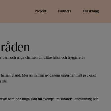
Projekt
Partners
Forskning
Om projekt
Om partners
Om forskning
Ansök om stöd
Huvudpartners
Aktuell forskning
råden
Projekt vi stödjer
Mind
Partners
Gymnastik och id
Motivationslyftet
TalangAkademin
Metoder vi utvecklar
Umeå universitet
r barn och unga chansen till bättre hälsa och tryggare liv
Nattvandring.nu
Right By Me
Uppsala universit
Prinsparets stiftelse
Sparks Generation
Örebro universite
 hälsan bland. Mer än hälften av dagens unga har mått psykiskt
Safe selfie academy
 lite.
Make Democracy Great Again
Nordic Pioneers
ar av barn och unga som till exempel misshandel, uteslutning och
Dans för hälsa
Mamma united