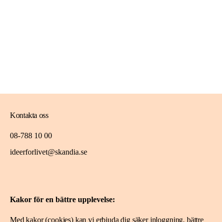
Kontakta oss
08-788 10 00
ideerforlivet@skandia.se
Mer om oss
Kakor för en bättre upplevelse:
Om Idéer för livet
Spara i fonden
Med kakor (cookies) kan vi erbjuda dig säker inloggning, bättre