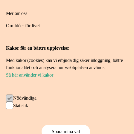
Mer om oss
Om Idéer för livet
Spara i fonden
Kakor för en bättre upplevelse:
Ansök om stöd
Med kakor (cookies) kan vi erbjuda dig säker inloggning, bättre
Ansök här
funktionalitet och analysera hur webbplatsen används
Projekt vi stöttat
Så här använder vi kakor
Följ oss
Nödvändiga
Statistik
Kakor på ideerforlivet.se
Spara mina val