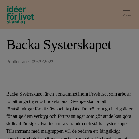
Meny
Backa Systerskapet
Publicerades
09/29/2022
Backa Systerskapet är en verksamhet inom Fryshuset som arbetar
för att unga tjejer och ickebinära i Sverige ska ha rätt
förutsättningar för att växa och ta plats. De möter unga i tidig ålder
för att ge dem verktyg och förutsättningar som gör att de kan göra
skillnad för sig själva, inspirera varandra och stärka systerskapet.
Tillsammans med målgruppen vill de bedriva ett långsiktigt
påverkansarbete för ett mer jämställt samhälle. De beviljas nu ett