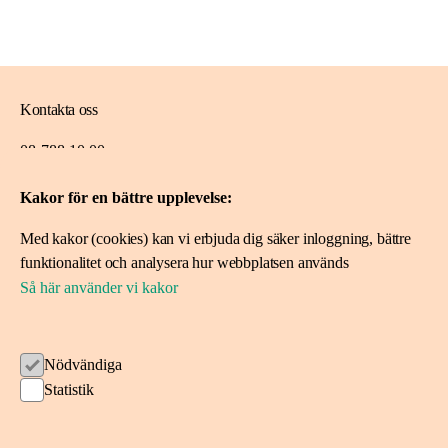
Kontakta oss
08-788 10 00
ideerforlivet@skandia.se
Kakor för en bättre upplevelse:
Med kakor (cookies) kan vi erbjuda dig säker inloggning, bättre
Mer om oss
funktionalitet och analysera hur webbplatsen används
Om Idéer för livet
Så här använder vi kakor
Spara i fonden
Nödvändiga
Ansök om stöd
Statistik
Ansök här
Projekt vi stöttat