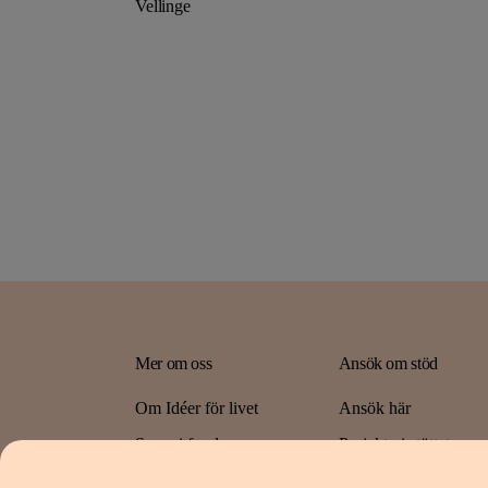
Vellinge
Mer om oss
Ansök om stöd
Om Idéer för livet
Ansök här
Spara i fonden
Projekt vi stöttat