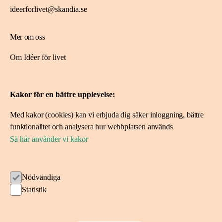
ideerforlivet@skandia.se
Mer om oss
Om Idéer för livet
Spara i fonden
Kakor för en bättre upplevelse:
Ansök om stöd
Med kakor (cookies) kan vi erbjuda dig säker inloggning, bättre
Ansök här
funktionalitet och analysera hur webbplatsen används
Projekt vi stöttat
Så här använder vi kakor
Följ oss
Nödvändiga
Statistik