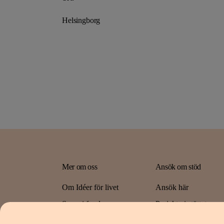
Helsingborg
Mer om oss
Ansök om stöd
Om Idéer för livet
Ansök här
Spara i fonden
Projekt vi stöttat