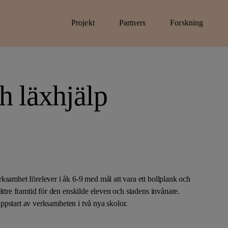
Projekt
Partners
Forskning
Om projekt
Om partners
Om forskning
Ansök om stöd
Huvudpartners
Aktuell forskning
h läxhjälp
Projekt vi stödjer
Mind
Partners
Gymnastik och id
Motivationslyftet
TalangAkademin
Metoder vi utvecklar
Umeå universitet
Nattvandring.nu
Right By Me
Uppsala universit
Prinsparets stiftelse
Sparks Generation
Örebro universite
Safe selfie academy
Make Democracy Great Again
ksamhet förelever i åk 6-9 med mål att vara ett bollplank och
ättre framtid för den enskilde eleven och stadens invånare.
Nordic Pioneers
 uppstart av verksamheten i två nya skolor.
Dans för hälsa
Mamma united