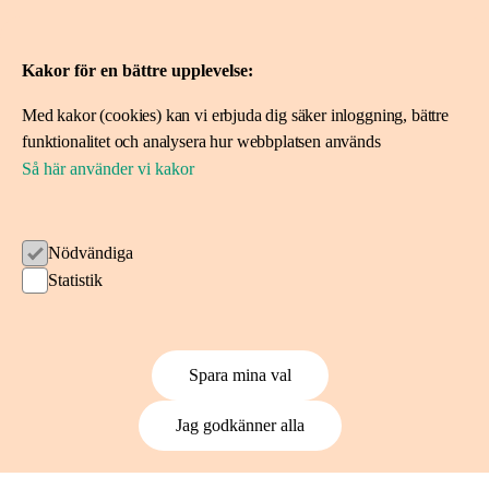
Om Idéer för livet
Spara i fonden
Kakor för en bättre upplevelse:
Med kakor (cookies) kan vi erbjuda dig säker inloggning, bättre
Ansök om stöd
funktionalitet och analysera hur webbplatsen används
Ansök här
Så här använder vi kakor
Projekt vi stöttat
Nödvändiga
Följ oss
Statistik
Spara mina val
Kakor på ideerforlivet.se
Jag godkänner alla
Användarvillkor
Så hanterar vi dina personuppgifter