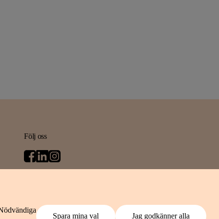
Följ oss
Nödvändiga
r vi dina personuppgifter
Spara mina val
Jag godkänner alla