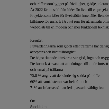
och träffar som bygger på frivillighet, glädje, toler
År 2022 får de stöd från Idéer för livet till ett proj
Projektet som Idéer för livet stöttat innehåller flera
killgrupp för unga. Ett tryggt rum för att samtala om
webbplats till en modern och mer funktionell teknisk
Resultat
I utvärderingarna som gjorts efter träffarna har deltag
acceptans och känt tillhörighet.
De högst skattade känslorna var glad, lugn och trygg
De har också svarat att anledningen till att de fortsatt 
och temat på träffarna.
75,8 % angav att de kände sig sedda på träffen
60% att samtalstemat var helt rätt och
71% att ledarnas sätt att leda passade väldigt bra
Ort
Stockholm