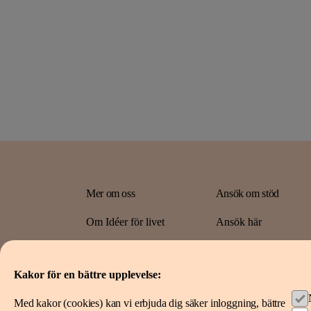
Mer om oss
Ansök om stöd
Om Idéer för livet
Ansök här
Spara i fonden
Projekt vi stöttat
Kakor för en bättre upplevelse:
Med kakor (cookies) kan vi erbjuda dig säker inloggning, bättre
Kakor på ideerforlivet.se
Användarvillkor
Så hantera