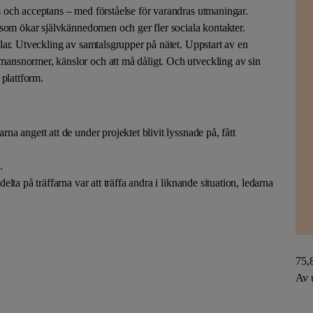
ans och acceptans – med förståelse för varandras utmaningar.
Lära med hästar
ekt som ökar självkännedomen och ger fler sociala kontakter.
 delar. Utveckling av samtalsgrupper på nätet. Uppstart av en
 mansnormer, känslor och att må dåligt. Och utveckling av sin
 plattform.
arna angett att de under projektet blivit lyssnade på, fått
.
delta på träffarna var att träffa andra i liknande situation, ledarna
75,
Av 