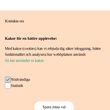
Kontakta oss
08-788 10 00
Kakor för en bättre upplevelse:
ideerforlivet@skandia.se
Med kakor (cookies) kan vi erbjuda dig säker inloggning, bättre
Mer om oss
funktionalitet och analysera hur webbplatsen används
Så här använder vi kakor
Om Idéer för livet
Spara i fonden
Nödvändiga
Ansök om stöd
Statistik
Ansök här
Projekt vi stöttat
Spara mina val