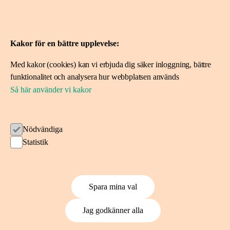
Kontakta oss
08-788 10 00
Kakor för en bättre upplevelse:
ideerforlivet@skandia.se
Med kakor (cookies) kan vi erbjuda dig säker inloggning, bättre
funktionalitet och analysera hur webbplatsen används
Mer om oss
Så här använder vi kakor
Om Idéer för livet
Spara i fonden
Nödvändiga
Statistik
Ansök om stöd
Ansök här
Spara mina val
Projekt vi stöttat
Jag godkänner alla
Följ oss