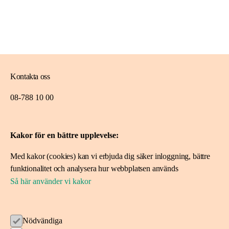
Kontakta oss
08-788 10 00
ideerforlivet@skandia.se
Kakor för en bättre upplevelse:
Mer om oss
Med kakor (cookies) kan vi erbjuda dig säker inloggning, bättre
Om Idéer för livet
funktionalitet och analysera hur webbplatsen används
Spara i fonden
Så här använder vi kakor
Ansök om stöd
Nödvändiga