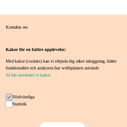
Kontakta oss
08-788 10 00
ideerforlivet@skandia.se
Kakor för en bättre upplevelse:
Med kakor (cookies) kan vi erbjuda dig säker inloggning, bättre
Mer om oss
funktionalitet och analysera hur webbplatsen används
Så här använder vi kakor
Om Idéer för livet
Spara i fonden
Nödvändiga
Ansök om stöd
Statistik
Ansök här
Projekt vi stöttat