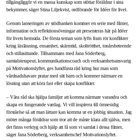
tillgängliggör vi en massa kunskap som stöttar föräldrar i sina
bekymmer, säger Stina Liljekvist, ordförande för Idéer för livet.
Genom lanseringen av stödbanken kommer en serie med filmer,
information och reflektionsövningar att presenteras här på Idéer
för livets hemsida. De första teman som lyfts fram rör konflikter
kring läxläsning, ensamhet, skärmtid, skoltrötthet, tonårsbeteende
och stillasittande. Tillsammans med Jana Söderberg,
samtalsterapeut, kommunikationscoach och verksamhetsansvarig
på Motivationslyftet, ges handfasta råd kring hur man som
vårdnadshavare pratar med sitt barn och kommer närmare en
lösning utan att köra fast eller skapa konflikter.
– Våra råd ska hjälpa familjer att komma närmare varandra och
skapa en fungerande vardag. Vi vill inspirera till ömsesidig
förståelse så att man lättare kan komma ur en jobbig situation. Jag
möter många föräldrar som tror att de måste klara allt själva, men
det finns verktyg och hjälp att få som vi samlat i dessa filmer,
säger Jana Söderberg, verksamhetschef Motivationslyftet.