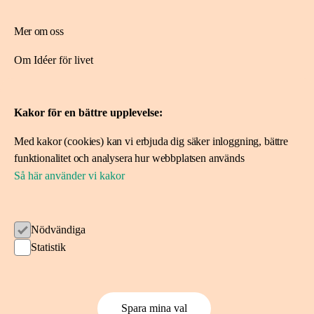
Mer om oss
Om Idéer för livet
Spara i fonden
Kakor för en bättre upplevelse:
Ansök om stöd
Med kakor (cookies) kan vi erbjuda dig säker inloggning, bättre
Ansök här
funktionalitet och analysera hur webbplatsen används
Projekt vi stöttat
Så här använder vi kakor
Följ oss
Nödvändiga
Statistik
Kakor på ideerforlivet.se
Spara mina val